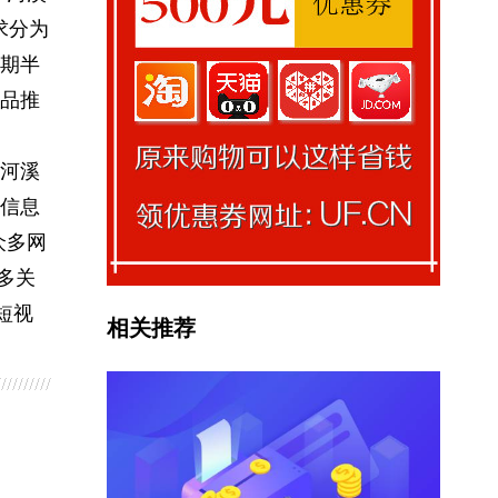
求分为
期半
品推
河溪
信息
众多网
多关
短视
相关推荐