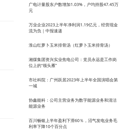
广电计量股东户数增加1.03%，户均持股47.45万
元
万业企业2023上半年净利润1.19亿元，经营现金
流为负｜中报速递
淮山红萝卜玉米排骨汤（红萝卜玉米排骨汤）
湘煤集团资兴实业焦电公司：党员永远是工作岗
位上的“领头雁”
市社科院：广州跃居2023年上半年全国演唱会第
一城
协鑫能科：公司主营业务为数字能源业务和清洁
能源业务
百川畅银上半年盈利下滑60％，沼气发电业务毛
利率下降10个百分点