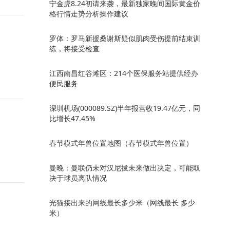
宁金虎8.24初请来袭，最新独家晚间国际黄金价
格行情走势分析操作建议
罗体：罗马新援桑谢斯疑似肌肉受伤提前结束训
练，将接受检查
江西南昌红谷滩区：214个医保服务站提供经办
便民服务
深圳机场(000089.SZ)半年报营收19.47亿元，同
比增长47.45%
春节模式年兽位置地图（春节模式年兽位置）
曼晚：曼联仍未对汉尼拔未来做出决定，可能取
决于球员离队情况
光猫接出来的网线最长多少米（网线最长 多少
米）