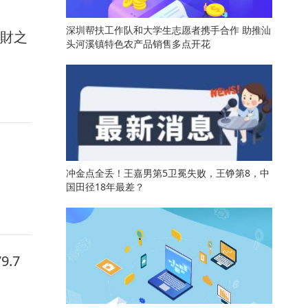
深圳帮扶工作队和大学生志愿者携手合作 助推汕
馭財之
头河溪镇特色农产品销售多点开花
冲金点全丢！王嘉男第5卫冕失败，王铮第8，中
国田径18年最差？
.7