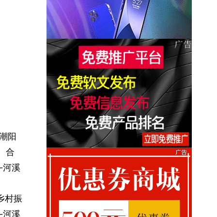
潮阳
、合
—河溪
乡村振
—河溪