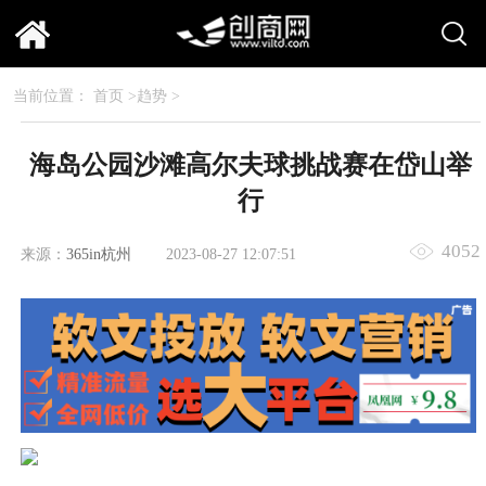
当前位置：
首页
>
趋势
>
海岛公园沙滩高尔夫球挑战赛在岱山举
行
4052
来源：
365in杭州
2023-08-27 12:07:51